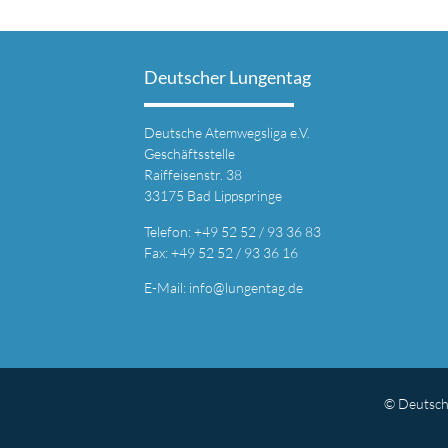
Deutscher Lungentag
Deutsche Atemwegsliga e.V.
Geschäftsstelle
Raiffeisenstr. 38
33175 Bad Lippspringe
Telefon: +49 52 52 / 93 36 83
Fax: +49 52 52 / 93 36 16
E-Mail: info@lungentag.de
© Deutsch