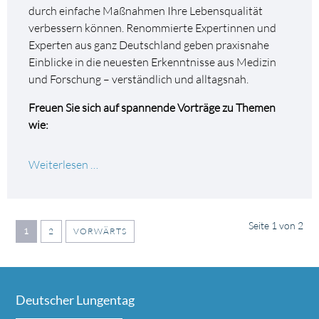
durch einfache Maßnahmen Ihre Lebensqualität
verbessern können. Renommierte Expertinnen und
Experten aus ganz Deutschland geben praxisnahe
Einblicke in die neuesten Erkenntnisse aus Medizin
und Forschung – verständlich und alltagsnah.
Freuen Sie sich auf spannende Vorträge zu Themen
wie:
Prävention!
Weiterlesen …
Zentralveranstaltung
des
Dt.
Seite 1 von 2
Lungentages
1
2
VORWÄRTS
am
24.
September
Deutscher Lungentag
2025