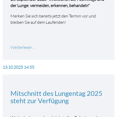
der Lunge: vermeiden, erkennen, behandeln"
Merken Sie sich bereits jetzt den Termin vor und
bleiben Sie auf dem Laufenden!
Save
Weiterlesen …
the
date!
Deutscher
13.10.2025 14:55
Lungentag
am
26.09.26
Mitschnitt des Lungentag 2025
steht zur Verfügung