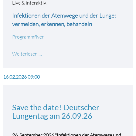
Live & interaktiv!
Infektionen der Atemwege und der Lunge:
vermeiden, erkennen, behandeln
Programmflyer
Zentralveranstaltung
Weiterlesen …
zum
Deutschen
Lungentag
16.02.2026 09:00
am
26.09.2026
Save the date! Deutscher
Lungentag am 26.09.26
26. September 2026 "
Infektionen der Atemwege und